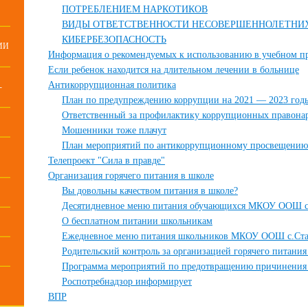
ПОТРЕБЛЕНИЕМ НАРКОТИКОВ
ВИДЫ ОТВЕТСТВЕННОСТИ НЕСОВЕРШЕННОЛЕТНИ
КИБЕРБЕЗОПАСНОСТЬ
МИ
Информация о рекомендуемых к использованию в учебном пр
Если ребенок находится на длительном лечении в больнице
Антикоррупционная политика
-
План по предупреждению коррупции на 2021 — 2023 год
Ответственный за профилактику коррупционных правон
Мошенники тоже плачут
План мероприятий по антикоррупционному просвещению
Телепроект "Сила в правде"
Организация горячего питания в школе
Вы довольны качеством питания в школе?
Десятидневное меню питания обучающихся МКОУ ООШ с
О бесплатном питании школьникам
Ежедневное меню питания школьников МКОУ ООШ с.Ста
Родительский контроль за организацией горячего питания
Программа мероприятий по предотвращению причинения 
Роспотребнадзор информирует
ВПР