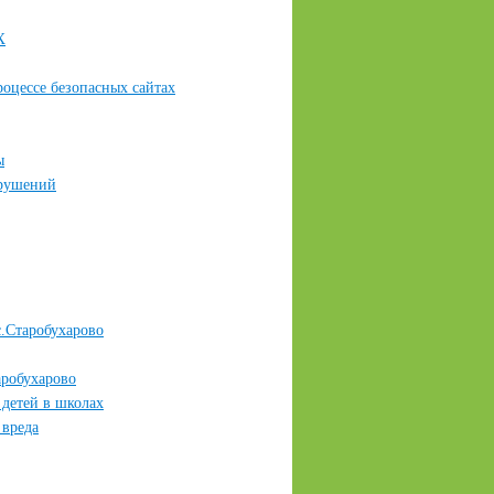
Х
оцессе безопасных сайтах
ы
арушений
.Старобухарово
робухарово
 детей в школах
вреда