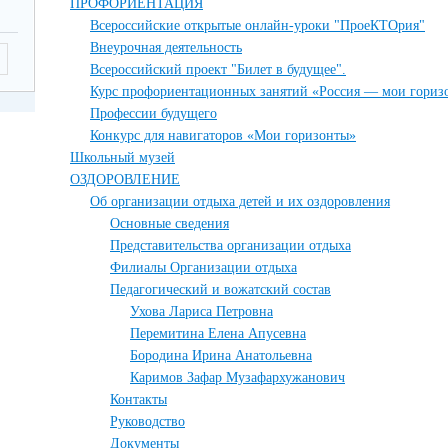
ПРОФОРИЕНТАЦИЯ
Всероссийские открытые онлайн-уроки "ПроеКТОрия"
Внеурочная деятельность
Всероссийский проект "Билет в будущее".
Курс профориентационных занятий «Россия — мои гориз
Профессии будущего
Конкурс для навигаторов «Мои горизонты»
Школьный музей
ОЗДОРОВЛЕНИЕ
Об организации отдыха детей и их оздоровления
Основные сведения
Представительства организации отдыха
Филиалы Организации отдыха
Педагогический и вожатский состав
Ухова Лариса Петровна
Перемитина Елена Апусевна
Бородина Ирина Анатольевна
Каримов Зафар Музафархужанович
Контакты
Руководство
Документы