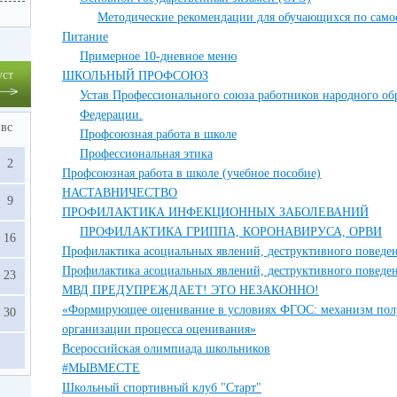
Методические рекомендации для обучающихся по само
Питание
Примерное 10-дневное меню
уст
ШКОЛЬНЫЙ ПРОФСОЮЗ
Устав Профессионального союза работников народного об
Федерации.
вс
Профсоюзная работа в школе
Профессиональная этика
2
Профсоюзная работа в школе (учебное пособие)
НАСТАВНИЧЕСТВО
9
ПРОФИЛАКТИКА ИНФЕКЦИОННЫХ ЗАБОЛЕВАНИЙ
ПРОФИЛАКТИКА ГРИППА, КОРОНАВИРУСА, ОРВИ
16
Профилактика асоциальных явлений, деструктивного поведе
Профилактика асоциальных явлений, деструктивного поведе
23
МВД ПРЕДУПРЕЖДАЕТ! ЭТО НЕЗАКОННО!
«Формирующее оценивание в условиях ФГОС: механизм полу
30
организации процесса оценивания»
Всероссийская олимпиада школьников
#МЫВМЕСТЕ
Школьный спортивный клуб "Старт"