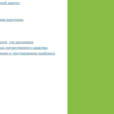
свой аккаунт.
твия коррупции
пции, для заполнения
твах имущественного характера
дению и урегулированию конфликта