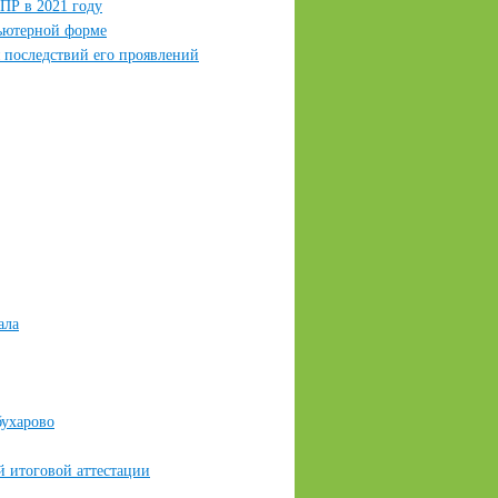
ПР в 2021 году
ьютерной форме
 последствий его проявлений
ала
ухарово
 итоговой аттестации