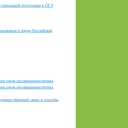
стоятельной подготовке к ОГЭ
разования и науки Российской
ния среди несовершеннолетних
ния среди несовершеннолетних
чения обратной связи и способы