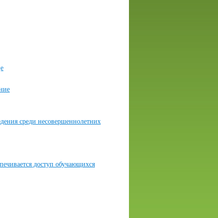
це
ние
едения среди несовершеннолетних
спечивается доступ обучающихся