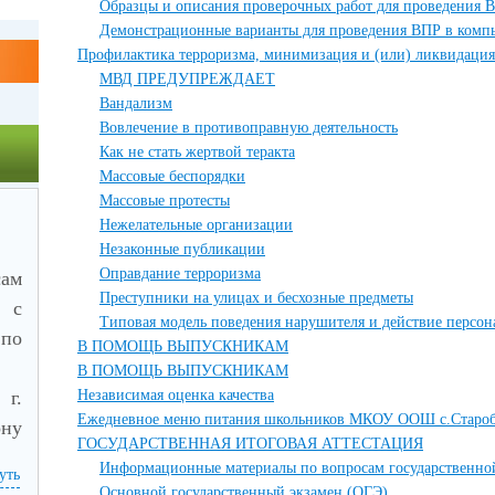
Образцы и описания проверочных работ для проведения В
Демонстрационные варианты для проведения ВПР в комп
Профилактика терроризма, минимизация и (или) ликвидация
МВД ПРЕДУПРЕЖДАЕТ
Вандализм
Вовлечение в противоправную деятельность
Как не стать жертвой теракта
Массовые беспорядки
Массовые протесты
Нежелательные организации
Незаконные публикации
Оправдание терроризма
ам
Преступники на улицах и бесхозные предметы
х с
Типовая модель поведения нарушителя и действие персон
по
В ПОМОЩЬ ВЫПУСКНИКАМ
В ПОМОЩЬ ВЫПУСКНИКАМ
 г.
Независимая оценка качества
Ежедневное меню питания школьников МКОУ ООШ с.Староб
ону
ГОСУДАРСТВЕННАЯ ИТОГОВАЯ АТТЕСТАЦИЯ
Информационные материалы по вопросам государственной
уть
21-
Основной государственный экзамен (ОГЭ)