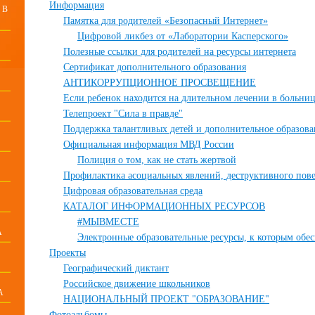
Информация
 В
Памятка для родителей «Безопасный Интернет»
Цифровой ликбез от «Лаборатории Касперского»
Полезные ссылки для родителей на ресурсы интернета
Сертификат дополнительного образования
АНТИКОРРУПЦИОННОЕ ПРОСВЕЩЕНИЕ
Если ребенок находится на длительном лечении в больни
Телепроект "Сила в правде"
Поддержка талантливых детей и дополнительное образова
Официальная информация МВД России
Полиция о том, как не стать жертвой
Профилактика асоциальных явлений, деструктивного пов
Цифровая образовательная среда
КАТАЛОГ ИНФОРМАЦИОННЫХ РЕСУРСОВ
#МЫВМЕСТЕ
А
Электронные образовательные ресурсы, к которым обе
Проекты
Географический диктант
Российское движение школьников
А
НАЦИОНАЛЬНЫЙ ПРОЕКТ "ОБРАЗОВАНИЕ"
Фотоальбомы