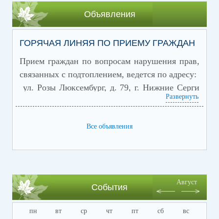
Объявления
ГОРЯЧАЯ ЛИНЯЯ ПО ПРИЕМУ ГРАЖДАН
Прием граждан по вопросам нарушения прав,
связанных с подтоплением,
ведется по адресу:
ул. Розы Люксембург, д. 79, г. Нижние Серги
Развернуть
или по телефону "
горячей линии
":
8(34398) 2-21-50, 8 (34398) 2-21-80»
Все объявления
Август
События
пн
вт
ср
чт
пт
сб
вс