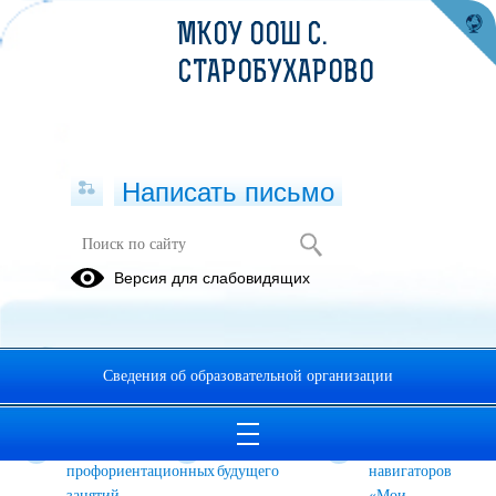
МКОУ ООШ С.
СТАРОБУХАРОВО
Написать письмо
ПРОФОРИЕНТАЦИЯ
Версия для слабовидящих
Всероссийские
Внеурочная
Всероссийский
открытые
деятельность
проект
онлайн-
"Билет в
Сведения об образовательной организации
уроки
будущее".
"ПроеКТОрия"
Курс
Профессии
Конкурс для
профориентационных
будущего
навигаторов
занятий
«Мои