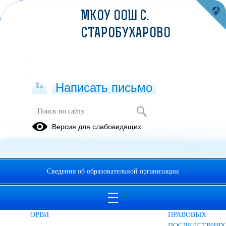
МКОУ ООШ С.
СТАРОБУХАРОВО
Написать письмо
Комплексная безопасность
Версия для слабовидящих
Финансовая
ПОЛИЦИЯ
Профилактика
безопасность
ПРЕДУПРЕЖДАЕТ
дорожно
транспортного
Сведения об образовательной организации
травматизма
ПРОФИЛАКТИКА
Роспотребнадзор
ПАМЯТКА
ГРИППА И
информирует
О
ОРВИ
ПРАВОВЫХ
ПОСЛЕДСТВИЯХ